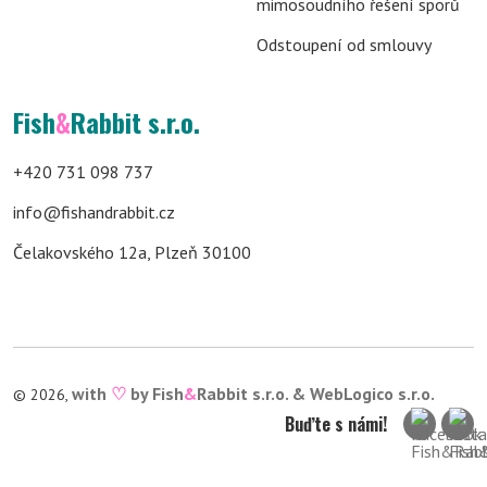
mimosoudního řešení sporů
Odstoupení od smlouvy
Fish
&
Rabbit s.r.o.
+420 731 098 737
info@fishandrabbit.cz
Čelakovského 12a, Plzeň 30100
with
♡
by Fish
&
Rabbit s.r.o. &
WebLogico s.r.o.
© 2026,
Buďte s námi!