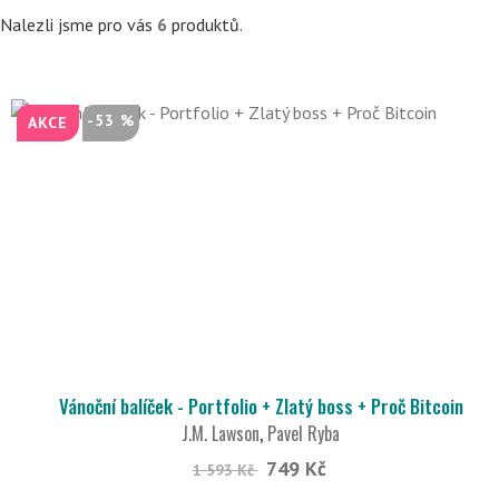
Nalezli jsme pro vás
6
produktů.
-53 %
AKCE
Vánoční balíček - Portfolio + Zlatý boss + Proč Bitcoin
J.M. Lawson
,
Pavel Ryba
749 Kč
1 593 Kč