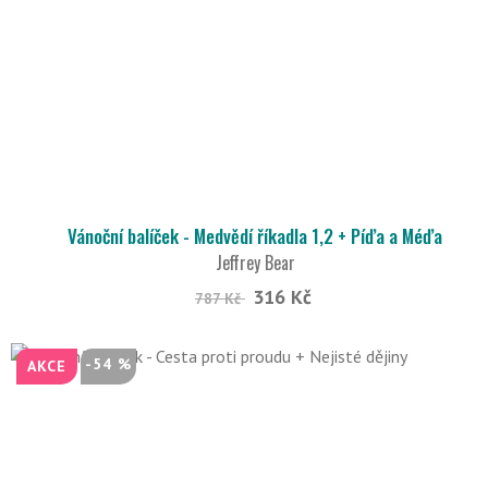
Vánoční balíček - Medvědí říkadla 1,2 + Píďa a Méďa
Jeffrey Bear
316 Kč
787 Kč
-54 %
AKCE