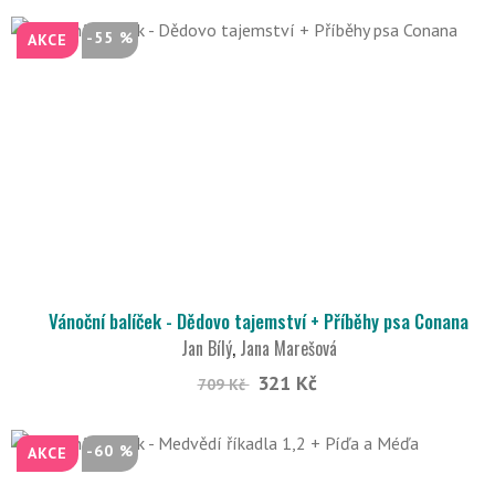
-55 %
AKCE
Vánoční balíček - Dědovo tajemství + Příběhy psa Conana
Jan Bílý
,
Jana Marešová
321 Kč
709 Kč
-60 %
AKCE