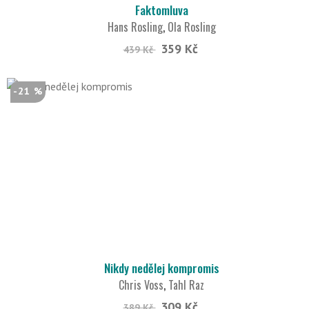
Faktomluva
Hans Rosling
,
Ola Rosling
359 Kč
439 Kč
-21 %
Nikdy nedělej kompromis
Chris Voss
,
Tahl Raz
309 Kč
389 Kč