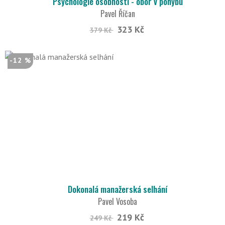
Psychologie osobnosti - obor v pohybu
Pavel Říčan
323 Kč
379 Kč
-12 %
Dokonalá manažerská selhání
Pavel Vosoba
219 Kč
249 Kč