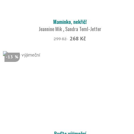
Maminko, nekřič!
Jeannine Mik
,
Sandra Teml-Jetter
268 Kč
299 Kč
-13 %
Buďte výjimeční