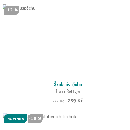
-12 %
Škola úspěchu
Frank Bettger
289 Kč
327 Kč
-10 %
NOVINKA