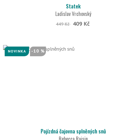
Statek
Ladislav Vrchovský
409 Kč
449 Kč
-10 %
NOVINKA
Pojízdná čajovna splněných snů
Rebecca Raisin