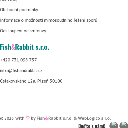
Obchodní podmínky
Informace o možnosti mimosoudního řešení sporů
Odstoupení od smlouvy
Fish
&
Rabbit s.r.o.
+420 731 098 737
info@fishandrabbit.cz
Čelakovského 12a, Plzeň 30100
with
♡
by Fish
&
Rabbit s.r.o. &
WebLogico s.r.o.
© 2026,
Buďte s námi!