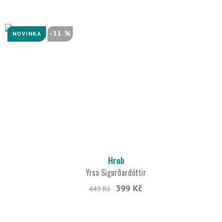
-11 %
NOVINKA
Hrob
Yrsa Sigurðardóttir
399 Kč
449 Kč