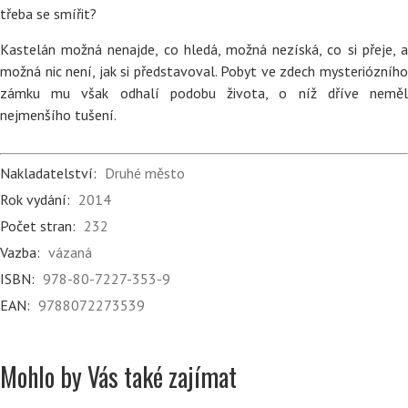
třeba se smířit?
Kastelán možná nenajde, co hledá, možná nezíská, co si přeje, a
možná nic není, jak si představoval. Pobyt ve zdech mysteriózního
zámku mu však odhalí podobu života, o níž dříve neměl
nejmenšího tušení.
Nakladatelství:
Druhé město
Rok vydání:
2014
Počet stran:
232
Vazba:
vázaná
ISBN:
978-80-7227-353-9
EAN:
9788072273539
Mohlo by Vás také zajímat