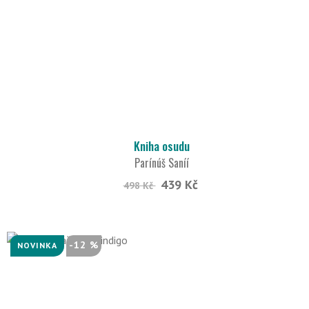
Kniha osudu
Parínúš Saníí
439 Kč
498 Kč
-12 %
NOVINKA