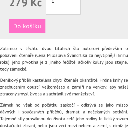
279 Kč
Do košíku
Zatímco v těchto dvou titulech šlo autorovi především o
pobavení čtenáře (Cena Miloslava Švandrlíka za nejvtipnější knihu
roku), jeho prvotina je z jiného řečiště, ačkoliv kulisy jsou stejné,
tedy zámecké.
Deníkový příběh kastelána chytí čtenáře okamžitě. Hrdina knihy se
znechucením opustí velkoměsto a zamíří na venkov, aby našel
ztracený smysl života a zachránil své manželství.
Zámek ho však od počátku zaskočí - odkrývá se jako místo
dávných i současných příběhů, dramat a nečekaných setkání.
Tajemné síly prosáknou do života celé jeho rodiny. Je lidský rozum
dostačující zbraní, nebo jsou věci mezi nebem a zemí, s nimiž je