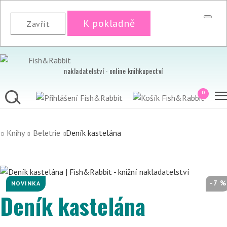
K pokladně
Zavřít
nakladatelství · online knihkupectví
0
Knihy
Beletrie
Deník kastelána
-7 %
NOVINKA
Deník kastelána