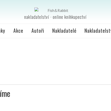
nakladatelství · online knihkupectví
nky
Akce
Autoři
Nakladatelé
Nakladatelst
zíme