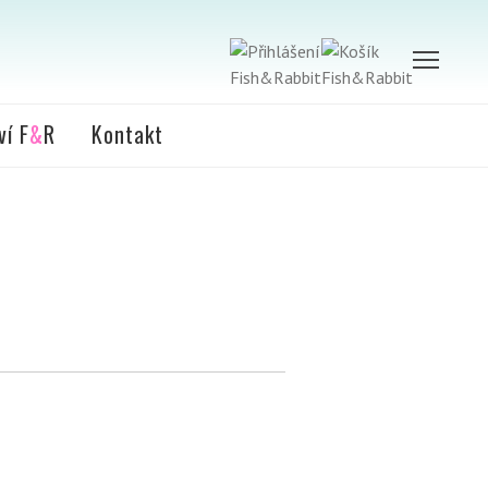
ví F
&
R
Kontakt