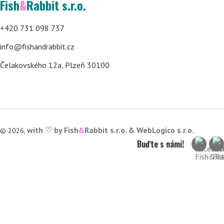
Fish
&
Rabbit s.r.o.
+420 731 098 737
info@fishandrabbit.cz
Čelakovského 12a, Plzeň 30100
with
♡
by Fish
&
Rabbit s.r.o. &
WebLogico s.r.o.
© 2026,
Buďte s námi!