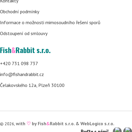
Kontakty
Obchodní podmínky
Informace o možnosti mimosoudního řešení sporů
Odstoupení od smlouvy
Fish
&
Rabbit s.r.o.
+420 731 098 737
info@fishandrabbit.cz
Čelakovského 12a, Plzeň 30100
with
♡
by Fish
&
Rabbit s.r.o. &
WebLogico s.r.o.
© 2026,
Buďte s námi!