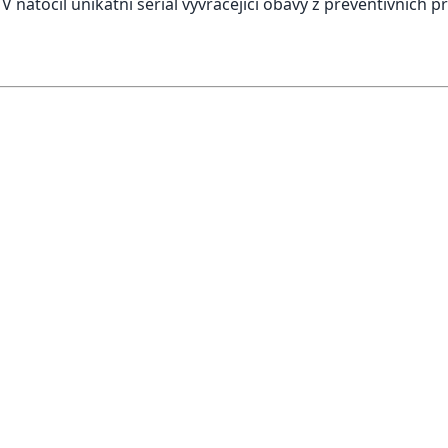
natočil unikátní seriál vyvracející obavy z preventivních p