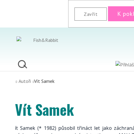
K pok
Zavřít
Autoři
Vít Samek
Vít Samek
ít Samek (* 1982) působil třináct let jako záchra