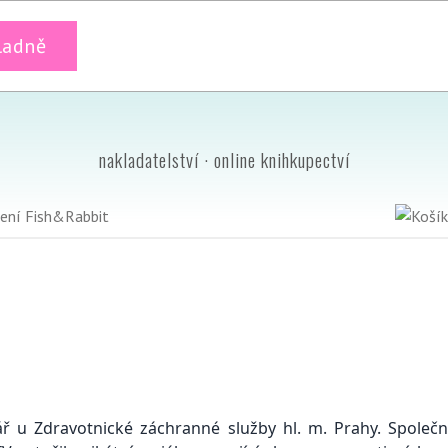
ladně
nakladatelství · online knihkupectví
nář u Zdravotnické záchranné služby hl. m. Prahy. Spole