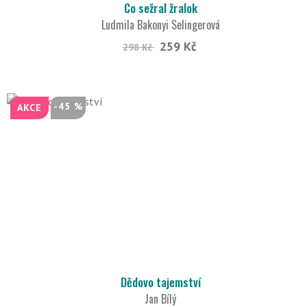
Co sežral žralok
Ludmila Bakonyi Selingerová
259 Kč
298 Kč
-45 %
AKCE
Dědovo tajemství
Jan Bílý