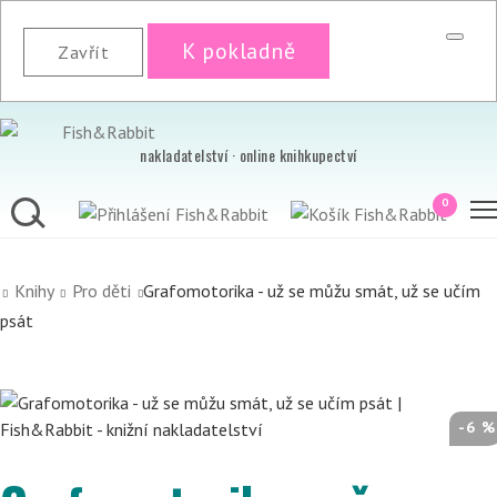
K pokladně
Zavřít
nakladatelství · online knihkupectví
0
Knihy
Pro děti
Grafomotorika - už se můžu smát, už se učím
psát
-6 %