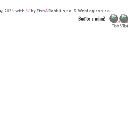
with
♡
by Fish
&
Rabbit s.r.o. &
WebLogico s.r.o.
© 2026,
Buďte s námi!