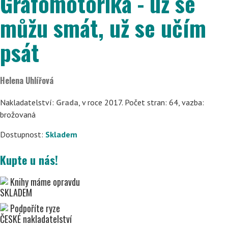
Grafomotorika - už se
můžu smát, už se učím
psát
Helena Uhlířová
Nakladatelství:
Grada
, v roce 2017. Počet stran: 64, vazba:
brožovaná
Dostupnost:
Skladem
Kupte u nás!
Knihy máme opravdu
SKLADEM
Podpoříte ryze
ČESKÉ nakladatelství