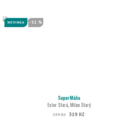
-11 %
NOVINKA
SuperMáňa
Ester Stará
,
Milan Starý
319 Kč
359 Kč