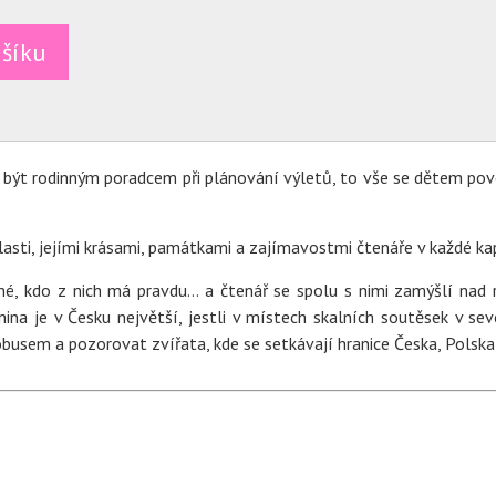
šíku
být rodinným poradcem při plánování výletů, to vše se dětem pov
lasti, jejími krásami, památkami a zajímavostmi čtenáře v každé ka
sné, kdo z nich má pravdu… a čtenář se spolu s nimi zamýšlí nad 
na je v Česku největší, jestli v místech skalních soutěsek v se
obusem a pozorovat zvířata, kde se setkávají hranice Česka, Polsk