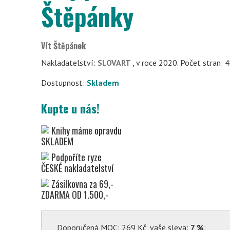
Štěpánky
Vít Štěpánek
Nakladatelství:
SLOVART
, v roce 2020. Počet stran: 
Dostupnost:
Skladem
Kupte u nás!
Knihy máme opravdu
SKLADEM
Podpoříte ryze
ČESKÉ nakladatelství
Zásilkovna za 69,-
ZDARMA OD 1.500,-
Doporučená MOC: 269 Kč, vaše sleva:
7 %
: