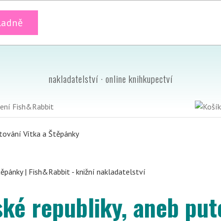
ladně
nakladatelství · online knihkupectví
utování Vítka a Štěpánky
ské republiky, aneb put