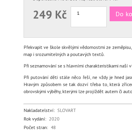
249 Kč
Do ko
Překvapit ve škole skvělými vědomostmi ze zeměpisu, 
map i srozumitelných a poutavých textů.
Při seznamování se s hlavními charakteristikami naší v
Při putování děti stále něco řeší, ne vždy je hned ja
Hravým způsobem se tak dozví třeba to, která zříceni
obrovskými výběhy, kterými lze projíždět autem či aut
Nakladatelství:
SLOVART
Rok vydání:
2020
Počet stran:
48