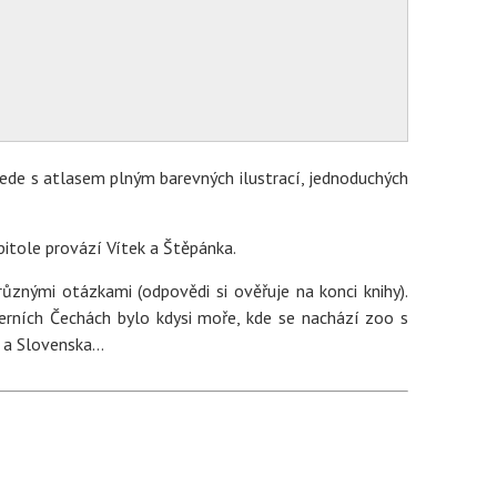
ede s atlasem plným barevných ilustrací, jednoduchých
pitole provází Vítek a Štěpánka.
různými otázkami (odpovědi si ověřuje na konci knihy).
verních Čechách bylo kdysi moře, kde se nachází zoo s
a a Slovenska…