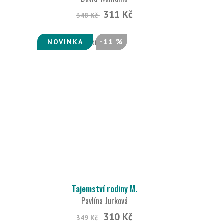
311 Kč
348 Kč
-11 %
NOVINKA
Tajemství rodiny M.
Pavlína Jurková
310 Kč
349 Kč