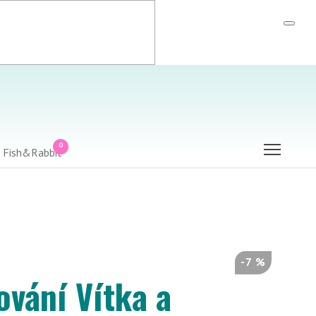
0
-7 %
ování Vítka a