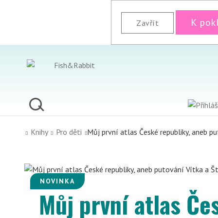
K pok
Zavřít
Knihy
Pro děti
Můj první atlas České republiky, aneb p
NOVINKA
Můj první atlas Če