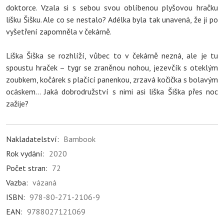
doktorce. Vzala si s sebou svou oblíbenou plyšovou hračku
lišku Šišku. Ale co se nestalo? Adélka byla tak unavená, že ji po
vyšetření zapomněla v čekárně.
Liška Šiška se rozhlíží, vůbec to v čekárně nezná, ale je tu
spoustu hraček – tygr se zraněnou nohou, jezevčík s oteklým
zoubkem, kočárek s plačící panenkou, zrzavá kočička s bolavým
ocáskem... Jaká dobrodružství s nimi asi liška Šiška přes noc
zažije?
Nakladatelství:
Bambook
Rok vydání:
2020
Počet stran:
72
Vazba:
vázaná
ISBN:
978-80-271-2106-9
EAN:
9788027121069