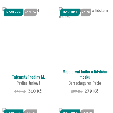
-11 %
-3 %
NOVINKA
NOVINKA
Moje první kniha o lidském
Tajemství rodiny M.
mozku
Pavlína Jurková
Berrecheguren Pablo
310 Kč
279 Kč
349 Kč
289 Kč