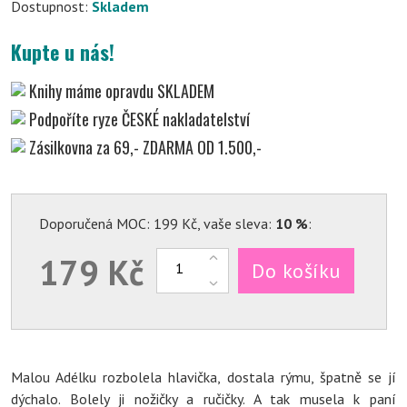
Dostupnost:
Skladem
Kupte u nás!
Knihy máme opravdu
SKLADEM
Podpoříte ryze
ČESKÉ nakladatelství
Zásilkovna za 69,-
ZDARMA OD 1.500,-
Doporučená MOC: 199 Kč, vaše sleva:
10 %
:
179 Kč
Do košíku
Malou Adélku rozbolela hlavička, dostala rýmu, špatně se jí
dýchalo. Bolely ji nožičky a ručičky. A tak musela k paní