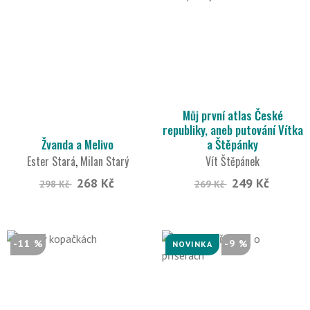
Můj první atlas České
republiky, aneb putování Vítka
Žvanda a Melivo
a Štěpánky
Ester Stará
,
Milan Starý
Vít Štěpánek
268 Kč
249 Kč
298 Kč
269 Kč
-11 %
-9 %
NOVINKA