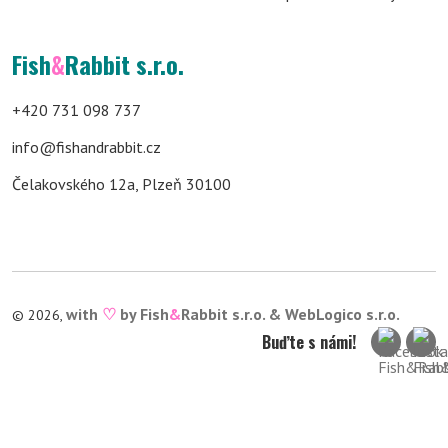
Fish
&
Rabbit s.r.o.
+420 731 098 737
info@fishandrabbit.cz
Čelakovského 12a, Plzeň 30100
with
♡
by Fish
&
Rabbit s.r.o. &
WebLogico s.r.o.
© 2026,
Buďte s námi!