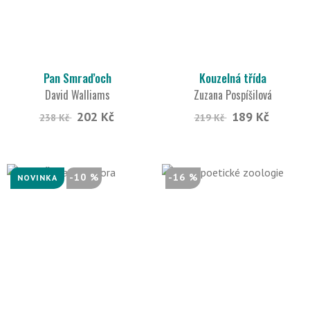
Pan Smraďoch
Kouzelná třída
David Walliams
Zuzana Pospíšilová
202 Kč
189 Kč
238 Kč
219 Kč
-10 %
-16 %
NOVINKA