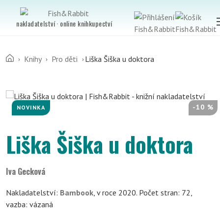
nakladatelství · online knihkupectví
Knihy
Pro děti
Liška Šiška u doktora
-10 %
NOVINKA
Liška Šiška u doktora
Iva Gecková
Nakladatelství:
Bambook
, v roce 2020. Počet stran: 72,
vazba: vázaná