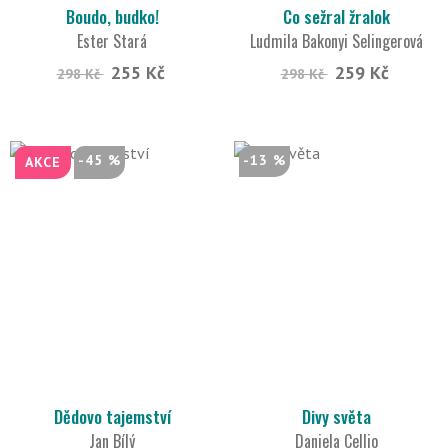
Boudo, budko!
Co sežral žralok
Ester Stará
Ludmila Bakonyi Selingerová
255 Kč
259 Kč
298 Kč
298 Kč
-45 %
-13 %
AKCE
Dědovo tajemství
Divy světa
Jan Bílý
Daniela Cellio