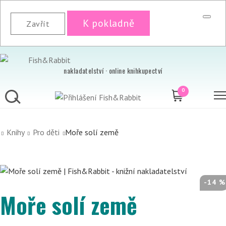
K pokladně
Zavřít
nakladatelství · online knihkupectví
0
Knihy
Pro děti
Moře solí země
-14 %
Moře solí země