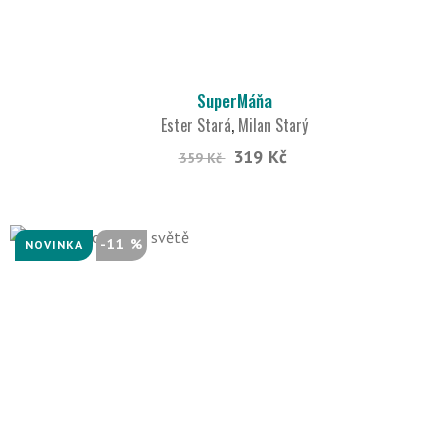
SuperMáňa
Ester Stará
,
Milan Starý
319 Kč
359 Kč
-11 %
NOVINKA