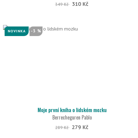
310 Kč
349 Kč
-3 %
NOVINKA
Moje první kniha o lidském mozku
Berrecheguren Pablo
279 Kč
289 Kč