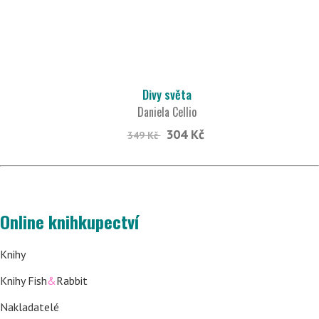
Divy světa
Daniela Cellio
304 Kč
349 Kč
Online knihkupectví
Knihy
Knihy Fish
&
Rabbit
Nakladatelé