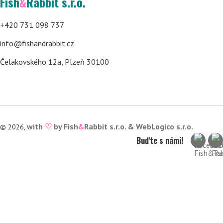
Fish
&
Rabbit s.r.o.
+420 731 098 737
info@fishandrabbit.cz
Čelakovského 12a, Plzeň 30100
with
♡
by Fish
&
Rabbit s.r.o. &
WebLogico s.r.o.
© 2026,
Buďte s námi!