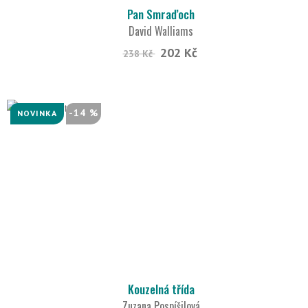
Pan Smraďoch
David Walliams
202 Kč
238 Kč
-14 %
NOVINKA
Kouzelná třída
Zuzana Pospíšilová