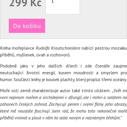
299 Kč
Do košíku
Kniha mořeplavce
Rudolfa Krautschneidera
nabízí pestrou mozaiku
příběhů, myšlenek, úvah a rozhovorů.
Podobně jako v jeho dalších dílech i zde čtenáře zaujme
neutuchající životní energií, kusem moudrosti a smyslem pro
humor. Součástí knihy je kousek plachty, který proplul třemi oceány.
Moře solí země charakterizuje autor také tímto citátem:
„Svět m
voní nejenom mořem a orchidejemi v džungli, ale i mrkví a salátem na
záhonech českých zahrad. Zachycuji perem i svými filmy jeho obrazy,
které mě neustále fascinují. Jsem rád, že mohu toto nekonečné moře
příběhů vnímat a plout v něm ke stále novým a neznámým břehům.“