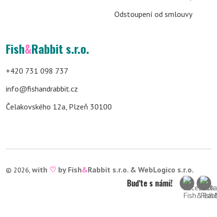
Odstoupení od smlouvy
Fish
&
Rabbit s.r.o.
+420 731 098 737
info@fishandrabbit.cz
Čelakovského 12a, Plzeň 30100
with
♡
by Fish
&
Rabbit s.r.o. &
WebLogico s.r.o.
© 2026,
Buďte s námi!