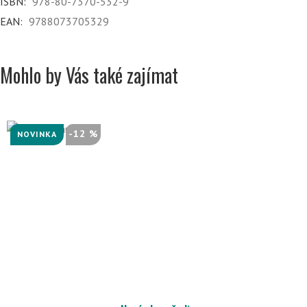
ISBN:
978-80-7370-532-9
EAN:
9788073705329
Mohlo by Vás také zajímat
-12 %
NOVINKA