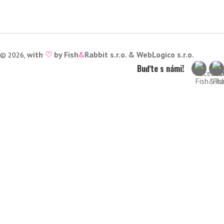
with
♡
by Fish
&
Rabbit s.r.o. &
WebLogico s.r.o.
© 2026,
Buďte s námi!