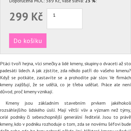
Doporučená MOC: 389 Kč, vaše sleva:
23 %
:
299 Kč
Do košíku
Ptáci tvoří hejna, vlci smečky a lidé kmeny, skupiny o dvaceti až sto
padesáti lidech. A jak zjistíte, zda někdo patří do vašeho kmenu?
Když se potkáte, zastavíte se a prohodíte pár slov. Ve firmách
kmeny zajišťují, že se udělá, co je třeba udělat. Práce ale není
důvod, proč kmeny vznikají.
Kmeny jsou základním stavebním prvkem jakéhokoli
rozsáhlejšího lidského úsilí. Mají větší vliv a význam než týmy,
celé podniky či sebeschopnější generální ředitelé. Jsou to právě
kmeny, kdo v podniku rozhoduje o tom, zda se novému šéfovi bude