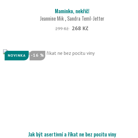
Maminko, nekřič!
Jeannine Mik
,
Sandra Teml-Jetter
268 Kč
299 Kč
-16 %
NOVINKA
Jak být asertivní a říkat ne bez pocitu viny