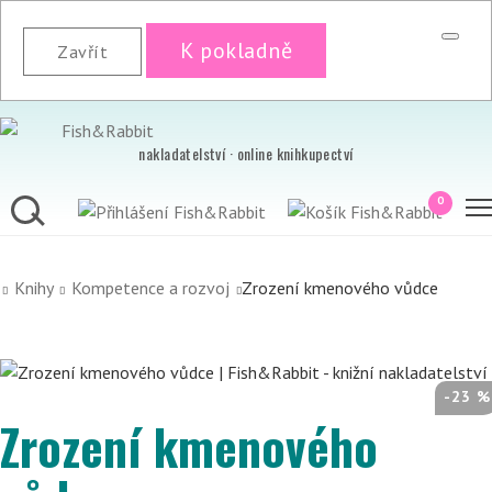
K pokladně
Zavřít
nakladatelství · online knihkupectví
0
Knihy
Kompetence a rozvoj
Zrození kmenového vůdce
-23 %
Zrození kmenového