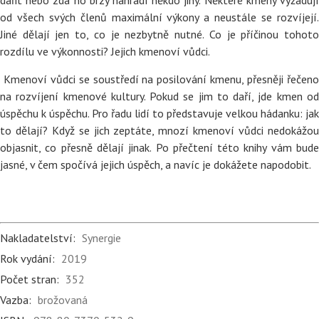
dařit nebo zda ho brzy nahradí někdo jiný. Některé kmeny vyžadují
od všech svých členů maximální výkony a neustále se rozvíjejí.
Jiné dělají jen to, co je nezbytně nutné. Co je příčinou tohoto
rozdílu ve výkonnosti? Jejich kmenoví vůdci.
Kmenoví vůdci se soustředí na posilování kmenu, přesněji řečeno
na rozvíjení kmenové kultury. Pokud se jim to daří, jde kmen od
úspěchu k úspěchu. Pro řadu lidí to představuje velkou hádanku: jak
to dělají? Když se jich zeptáte, mnozí kmenoví vůdci nedokážou
objasnit, co přesně dělají jinak. Po přečtení této knihy vám bude
jasné, v čem spočívá jejich úspěch, a navíc je dokážete napodobit.
Nakladatelství:
Synergie
Rok vydání:
2019
Počet stran:
352
Vazba:
brožovaná