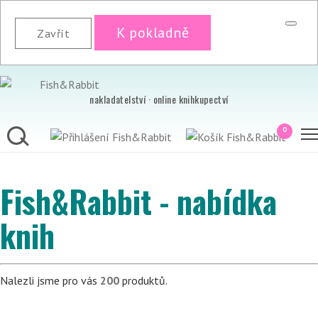
K pokladně
Zavřít
nakladatelství · online knihkupectví
0
Fish&Rabbit - nabídka
knih
Nalezli jsme pro vás
200
produktů.