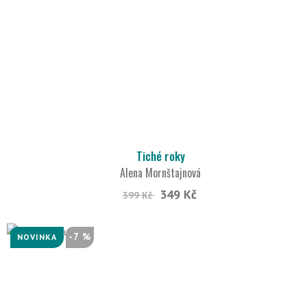
Tiché roky
Alena Mornštajnová
349 Kč
399 Kč
-7 %
NOVINKA