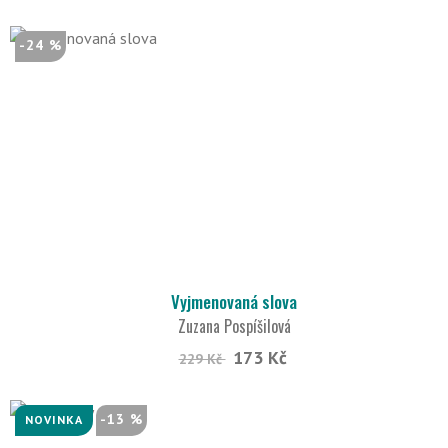
-24 %
Vyjmenovaná slova
Zuzana Pospíšilová
173 Kč
229 Kč
-13 %
NOVINKA