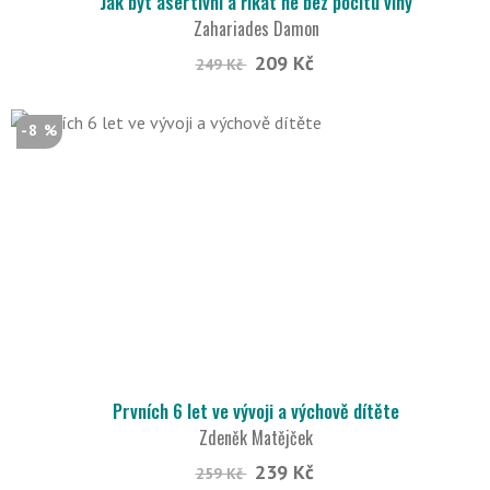
Jak být asertivní a říkat ne bez pocitu viny
Zahariades Damon
209 Kč
249 Kč
-8 %
Prvních 6 let ve vývoji a výchově dítěte
Zdeněk Matějček
239 Kč
259 Kč